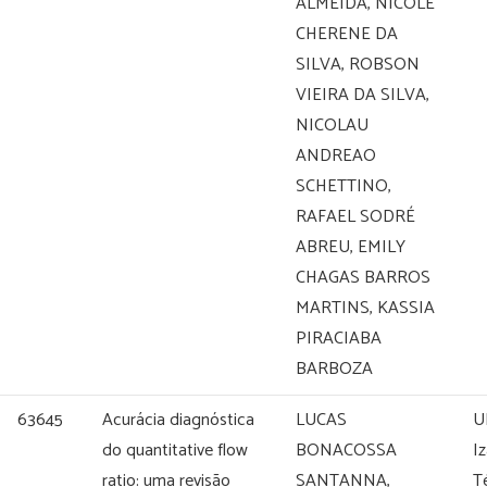
ALMEIDA, NICOLE
CHERENE DA
SILVA, ROBSON
VIEIRA DA SILVA,
NICOLAU
ANDREAO
SCHETTINO,
RAFAEL SODRÉ
ABREU, EMILY
CHAGAS BARROS
MARTINS, KASSIA
PIRACIABA
BARBOZA
63645
Acurácia diagnóstica
LUCAS
U
do quantitative flow
BONACOSSA
I
ratio: uma revisão
SANTANNA,
T