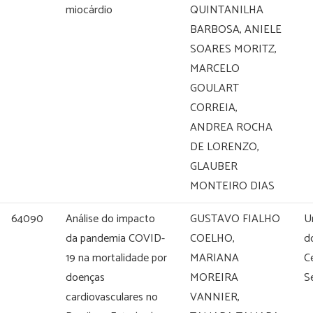
miocárdio
QUINTANILHA
BARBOSA, ANIELE
SOARES MORITZ,
MARCELO
GOULART
CORREIA,
ANDREA ROCHA
DE LORENZO,
GLAUBER
MONTEIRO DIAS
64090
Análise do impacto
GUSTAVO FIALHO
U
da pandemia COVID-
COELHO,
do
19 na mortalidade por
MARIANA
C
doenças
MOREIRA
S
cardiovasculares no
VANNIER,