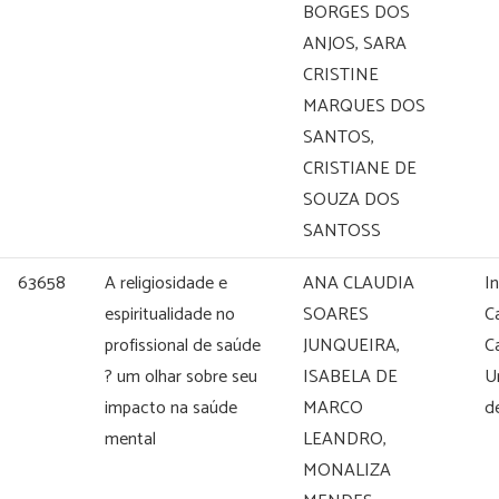
BORGES DOS
ANJOS, SARA
CRISTINE
MARQUES DOS
SANTOS,
CRISTIANE DE
SOUZA DOS
SANTOSS
63658
A religiosidade e
ANA CLAUDIA
I
espiritualidade no
SOARES
C
profissional de saúde
JUNQUEIRA,
C
? um olhar sobre seu
ISABELA DE
U
impacto na saúde
MARCO
d
mental
LEANDRO,
MONALIZA