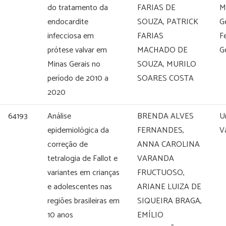
do tratamento da
FARIAS DE
M
endocardite
SOUZA, PATRICK
G
infecciosa em
FARIAS
F
prótese valvar em
MACHADO DE
G
Minas Gerais no
SOUZA, MURILO
período de 2010 a
SOARES COSTA
2020
64193
Análise
BRENDA ALVES
U
epidemiológica da
FERNANDES,
V
correção de
ANNA CAROLINA
tetralogia de Fallot e
VARANDA
variantes em crianças
FRUCTUOSO,
e adolescentes nas
ARIANE LUIZA DE
regiões brasileiras em
SIQUEIRA BRAGA,
10 anos
EMÍLIO