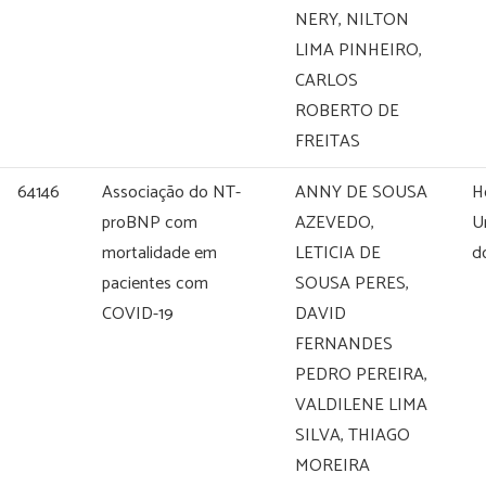
NERY, NILTON
LIMA PINHEIRO,
CARLOS
ROBERTO DE
FREITAS
64146
Associação do NT-
ANNY DE SOUSA
H
proBNP com
AZEVEDO,
U
mortalidade em
LETICIA DE
d
pacientes com
SOUSA PERES,
COVID-19
DAVID
FERNANDES
PEDRO PEREIRA,
VALDILENE LIMA
SILVA, THIAGO
MOREIRA