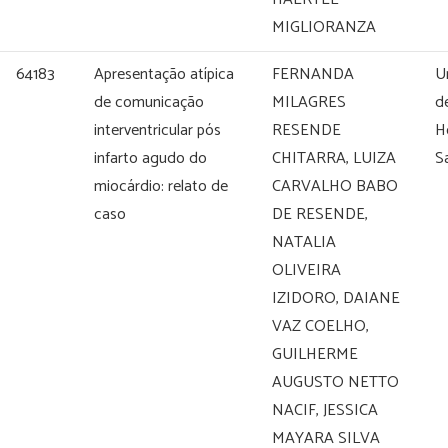
MIGLIORANZA
64183
Apresentação atípica
FERNANDA
U
de comunicação
MILAGRES
de
interventricular pós
RESENDE
H
infarto agudo do
CHITARRA, LUIZA
S
miocárdio: relato de
CARVALHO BABO
caso
DE RESENDE,
NATALIA
OLIVEIRA
IZIDORO, DAIANE
VAZ COELHO,
GUILHERME
AUGUSTO NETTO
NACIF, JESSICA
MAYARA SILVA