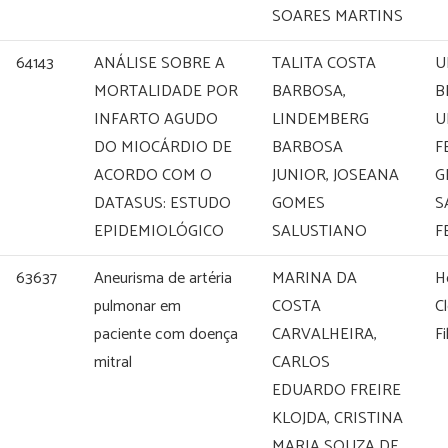
SOARES MARTINS
64143
ANÁLISE SOBRE A
TALITA COSTA
U
MORTALIDADE POR
BARBOSA,
B
INFARTO AGUDO
LINDEMBERG
U
DO MIOCÁRDIO DE
BARBOSA
F
ACORDO COM O
JUNIOR, JOSEANA
G
DATASUS: ESTUDO
GOMES
S
EPIDEMIOLÓGICO
SALUSTIANO
F
63637
Aneurisma de artéria
MARINA DA
Ho
pulmonar em
COSTA
C
paciente com doença
CARVALHEIRA,
Fi
mitral
CARLOS
EDUARDO FREIRE
KLOJDA, CRISTINA
MARIA SOUZA DE