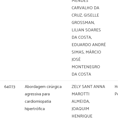
MENDES
CARVALHO DA
CRUZ, GISELLE
GROSSMAN,
LILIAN SOARES
DA COSTA,
EDUARDO ANDRÉ
SIMAS, MÁRCIO
JOSÉ
MONTENEGRO
DA COSTA
64073
Abordagem cirúrgica
ZELY SANT ANNA
Ho
agressiva para
MAROTTI
P
cardiomiopatia
ALMEIDA,
hipertrófica
JOAQUIM
HENRIQUE