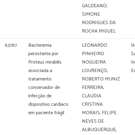
GALDEANO,
SIMONE
RODRIGUES DA
ROCHA MIGUEL
63767
Bacteremia
LEONARDO
H
persistente por
PINHEIRO
S
Proteus mirabilis
NOGUEIRA
I
associada a
LOURENÇO,
E
tratamento
ROBERTO MUNIZ
conservador de
FERREIRA,
infecção de
CLAUDIA
dispositivo cardíaco
CRISTINA
em paciente frágil
MORAIS, FELIPE
NEVES DE
ALBUQUERQUE,