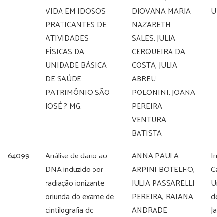
VIDA EM IDOSOS
DIOVANA MARIA
U
PRATICANTES DE
NAZARETH
ATIVIDADES
SALES, JULIA
FÍSICAS DA
CERQUEIRA DA
UNIDADE BÁSICA
COSTA, JULIA
DE SAÚDE
ABREU
PATRIMÔNIO SÃO
POLONINI, JOANA
JOSÉ ? MG.
PEREIRA
VENTURA
BATISTA
64099
Análise de dano ao
ANNA PAULA
I
DNA induzido por
ARPINI BOTELHO,
Ca
radiação ionizante
JULIA PASSARELLI
U
oriunda do exame de
PEREIRA, RAIANA
d
cintilografia do
ANDRADE
Ja