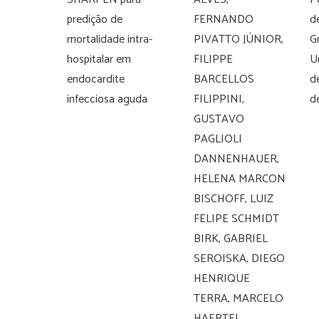
predição de
FERNANDO
d
mortalidade intra-
PIVATTO JÚNIOR,
G
hospitalar em
FILIPPE
U
endocardite
BARCELLOS
d
infecciosa aguda
FILIPPINI,
d
GUSTAVO
PAGLIOLI
DANNENHAUER,
HELENA MARCON
BISCHOFF, LUIZ
FELIPE SCHMIDT
BIRK, GABRIEL
SEROISKA, DIEGO
HENRIQUE
TERRA, MARCELO
HAERTEL