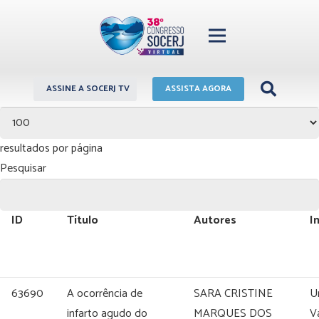
ASSINE A SOCERJ TV
ASSISTA AGORA
resultados por página
Pesquisar
ID
Título
Autores
I
63690
A ocorrência de
SARA CRISTINE
U
infarto agudo do
MARQUES DOS
V