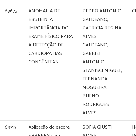
63675
ANOMALIA DE
PEDRO ANTONIO
C
EBSTEIN: A
GALDEANO,
IMPORTÂNCIA DO
PATRICIA REGINA
EXAME FÍSICO PARA
ALVES
A DETECÇÃO DE
GALDEANO,
CARDIOPATIAS
GABRIEL
CONGÊNITAS
ANTONIO
STANISCI MIGUEL,
FERNANDA
NOGUEIRA
BUENO
RODRIGUES
ALVES
63715
Aplicação do escore
SOFIA GIUSTI
H
SHARPEN para
ALVES,
P