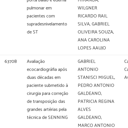
porta balão e edema
MIRANDA,
pulmonar em
WILGNER
pacientes com
RICARDO RAIL
supradesnivelamento
SILVA, GABRIEL
de ST
OLIVEIRA SOUZA,
ANA CAROLINA
LOPES AAUJO
63708
Avaliação
GABRIEL
C
ecocardiográfia após
ANTONIO
C
duas décadas em
STANISCI MIGUEL,
A
paciente submetido à
PEDRO ANTONIO
cirurgia para correção
GALDEANO,
de transposição das
PATRICIA REGINA
grandes artérias pela
ALVES
técnica de SENNING
GALDEANO,
MARCO ANTONIO