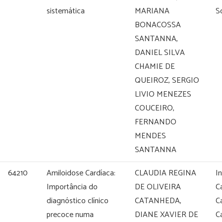
sistemática
MARIANA
S
BONACOSSA
SANTANNA,
DANIEL SILVA
CHAMIE DE
QUEIROZ, SERGIO
LIVIO MENEZES
COUCEIRO,
FERNANDO
MENDES
SANTANNA
64210
Amiloidose Cardíaca:
CLAUDIA REGINA
I
Importância do
DE OLIVEIRA
C
diagnóstico clínico
CATANHEDA,
C
precoce numa
DIANE XAVIER DE
C