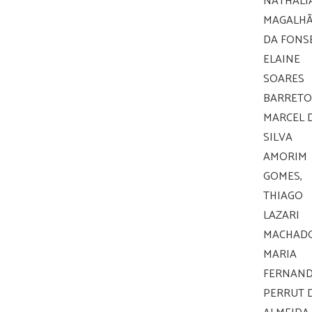
NATHALI
MAGALHÃ
DA FONS
ELAINE
SOARES
BARRETO
MARCEL 
SILVA
AMORIM
GOMES,
THIAGO
LAZARI
MACHADO
MARIA
FERNAN
PERRUT 