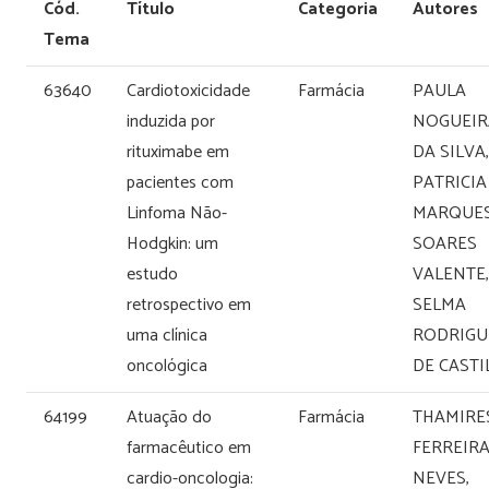
Cód.
Título
Categoria
Autores
Tema
63640
Cardiotoxicidade
Farmácia
PAULA
induzida por
NOGUEIR
rituximabe em
DA SILVA,
pacientes com
PATRICIA
Linfoma Não-
MARQUE
Hodgkin: um
SOARES
estudo
VALENTE,
retrospectivo em
SELMA
uma clínica
RODRIGU
oncológica
DE CAST
64199
Atuação do
Farmácia
THAMIRE
farmacêutico em
FERREIR
cardio-oncologia:
NEVES,