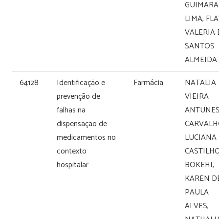
GUIMARA
LIMA, FL
VALERIA
SANTOS
ALMEIDA
64128
Identificação e
Farmácia
NATALIA
prevenção de
VIEIRA
falhas na
ANTUNE
dispensação de
CARVALH
medicamentos no
LUCIANA
contexto
CASTILH
hospitalar
BOKEHI,
KAREN D
PAULA
ALVES,