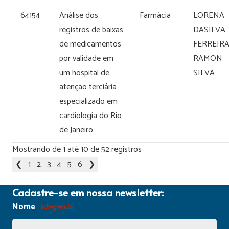
64154
Análise dos
Farmácia
LORENA
registros de baixas
DASILVA
de medicamentos
FERREIRA
por validade em
RAMON
um hospital de
SILVA
atenção terciária
especializado em
cardiologia do Rio
de Janeiro
Mostrando de 1 até 10 de 52 registros
❮
1
2
3
4
5
6
❯
Cadastre-se em nossa newsletter:
Nome
(obrigatório)