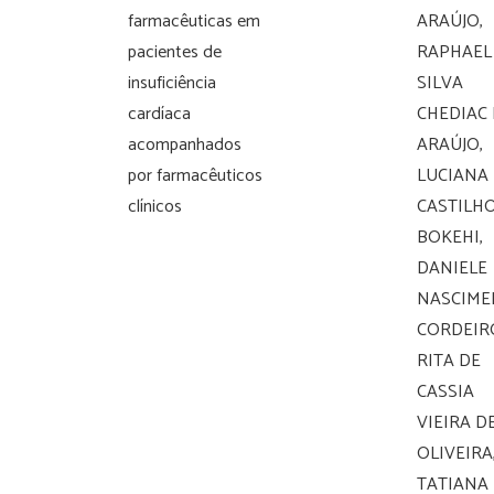
farmacêuticas em
ARAÚJO,
pacientes de
RAPHAEL
insuficiência
SILVA
cardíaca
CHEDIAC
acompanhados
ARAÚJO,
por farmacêuticos
LUCIANA
clínicos
CASTILH
BOKEHI,
DANIELE
NASCIME
CORDEIR
RITA DE
CASSIA
VIEIRA D
OLIVEIRA
TATIANA