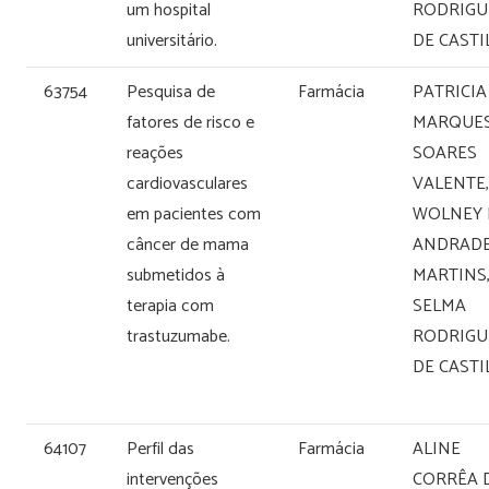
um hospital
RODRIGU
universitário.
DE CAST
63754
Pesquisa de
Farmácia
PATRICIA
fatores de risco e
MARQUE
reações
SOARES
cardiovasculares
VALENTE,
em pacientes com
WOLNEY 
câncer de mama
ANDRAD
submetidos à
MARTINS
terapia com
SELMA
trastuzumabe.
RODRIGU
DE CAST
64107
Perfil das
Farmácia
ALINE
intervenções
CORRÊA 