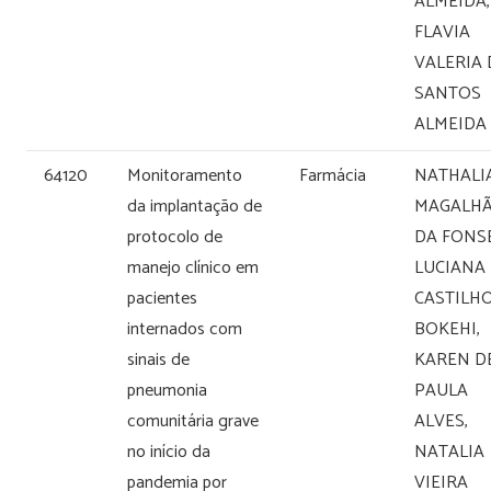
ALMEIDA,
FLAVIA
VALERIA
SANTOS
ALMEIDA
64120
Monitoramento
Farmácia
NATHALI
da implantação de
MAGALHÃ
protocolo de
DA FONS
manejo clínico em
LUCIANA
pacientes
CASTILH
internados com
BOKEHI,
sinais de
KAREN D
pneumonia
PAULA
comunitária grave
ALVES,
no início da
NATALIA
pandemia por
VIEIRA