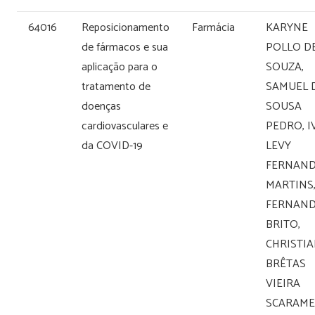
64016
Reposicionamento
Farmácia
KARYNE
de fármacos e sua
POLLO D
aplicação para o
SOUZA,
tratamento de
SAMUEL 
doenças
SOUSA
cardiovasculares e
PEDRO, I
da COVID-19
LEVY
FERNAND
MARTINS
FERNAND
BRITO,
CHRISTI
BRÊTAS
VIEIRA
SCARAME