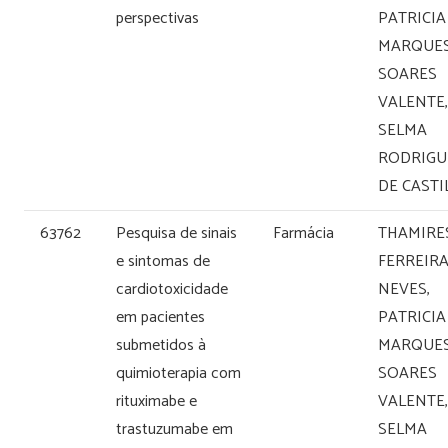
perspectivas
PATRICIA
MARQUE
SOARES
VALENTE,
SELMA
RODRIGU
DE CAST
63762
Pesquisa de sinais
Farmácia
THAMIRE
e sintomas de
FERREIR
cardiotoxicidade
NEVES,
em pacientes
PATRICIA
submetidos à
MARQUE
quimioterapia com
SOARES
rituximabe e
VALENTE,
trastuzumabe em
SELMA