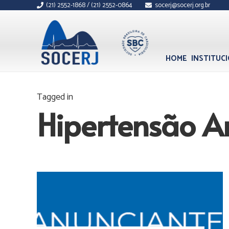
(21) 2552-1868 / (21) 2552-0864
socerj@socerj.org.br
HOME
INSTITUC
Tagged in
Hipertensão Ar