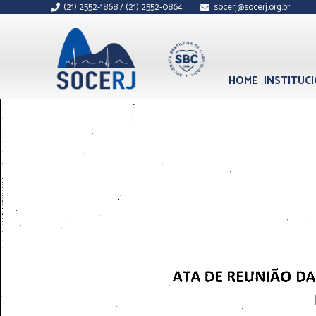
(21) 2552-1868 / (21) 2552-0864
socerj@socerj.org.br
HOME
INSTITUC