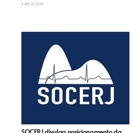
2 abr às 13:26
SOCERJ divulga posicionamento da