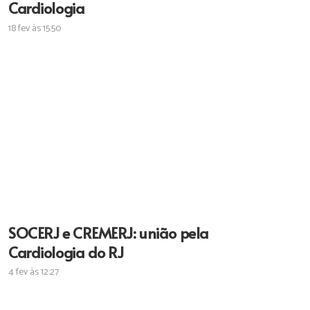
Cardiologia
18 fev às 15:50
SOCERJ e CREMERJ: união pela
Cardiologia do RJ
4 fev às 12:27