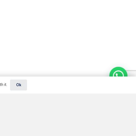
Podemos te ajudar?
h it.
Ok
Departamento de Eletrocardiografia
da Socerj – Dezembro 2025
8 dez 2025