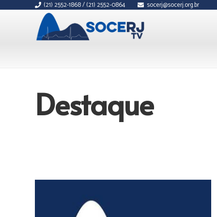
(21) 2552-1868 / (21) 2552-0864
socerj@socerj.org.br
Destaque