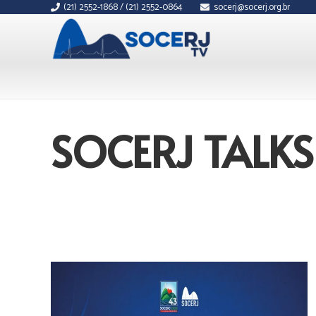
(21) 2552-1868 / (21) 2552-0864
socerj@socerj.org.br
SOCERJ TALKS