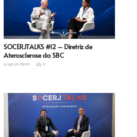
SOCERJTALKS #12 – Diretriz de
Aterosclerose da SBC
4 ago às 09:00
0