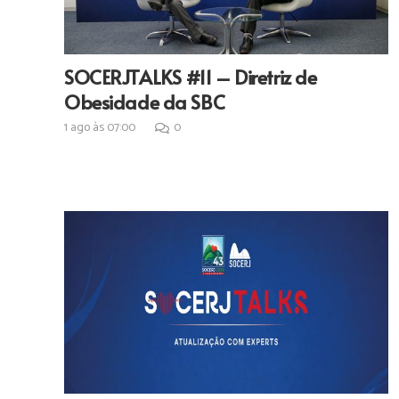
SOCERJTALKS #11 – Diretriz de
Obesidade da SBC
1 ago às 07:00
0