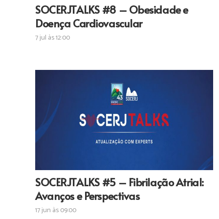
SOCERJTALKS #8 – Obesidade e
Doença Cardiovascular
7 jul às 12:00
SOCERJTALKS #5 – Fibrilação Atrial:
Avanços e Perspectivas
17 jun às 09:00