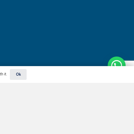
Podemos te ajudar?
h it.
Ok
eiro
io de Janeiro, RJ – Cep 22250-040