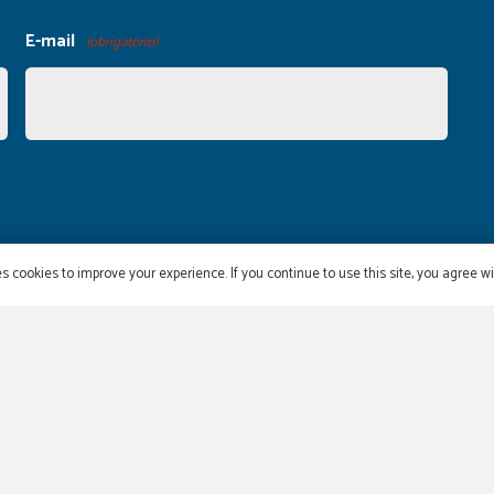
E-mail
(obrigatório)
s cookies to improve your experience. If you continue to use this site, you agree wit
Sociedade de Cardiologia do Estado do Rio de Jan
Praia de Botafogo, 228 / 708, Ala B – Botafogo – R
(21) 2552-1868 / (21) 2552-0864