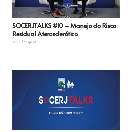
SOCERJTALKS #10 – Manejo do Risco
Residual Aterosclerótico
21 jul às 09:00