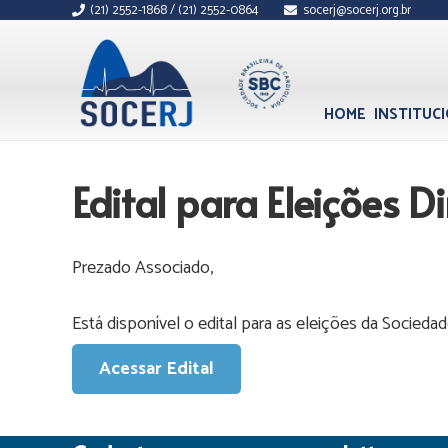
(21) 2552-1868 / (21) 2552-0864
socerj@socerj.org.br
HOME
INSTITUC
Edital para Eleições 
Prezado Associado,
Está disponível o edital para as eleições da Socieda
Acessar Edital