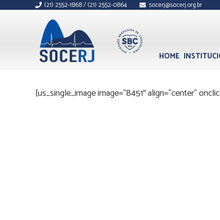
(21) 2552-1868 / (21) 2552-0864
socerj@socerj.org.br
HOME
INSTITUC
[us_single_image image=”8451″ align=”center” onclic