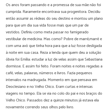
Os anos foram passando e a promessa de sua mãe não foi
cumprida. Raramente encontrava sua progenitora. Decidiu
então assumir as rédeas do seu destino e montou um plano
para que um dia sua vida fosse mais que um par de
vestidos. Definiu como meta passar no famigerado
vestibular de medicina. Mas como? Pobre de marré,marré e
com uma avó que tinha hora para que a luz fosse desligada
à noite em sua casa. Reza a lenda que quem deu a solução
óbvia foi Emília: estudar a luz de velas assim que Sebastiana
dormisse. E assim foi feito. Foram noites e noites regadas a
café, velas, palavras, números e livros. Fazia pequenos
intervalos na madrugada. Momento em que pensava em
Deoclesiano e no Velho Chico. Eram curtas e intensas
viagens no tempo. Ela se via no colo do pai e nos braços do
Velho Chico. Passados dez a quinze minutos já estava ela
novamente correndo seus olhos pelo livro.