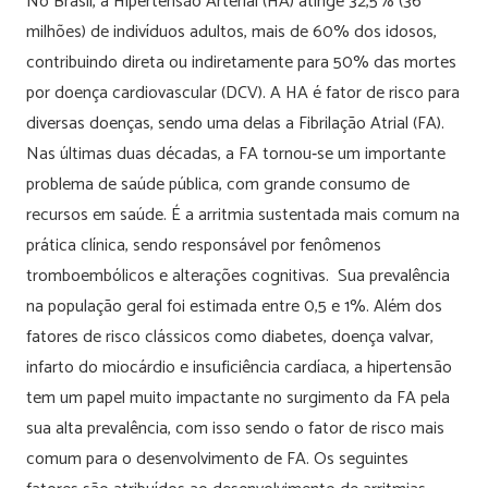
No Brasil, a Hipertensão Arterial (HA) atinge 32,5% (36
milhões) de indivíduos adultos, mais de 60% dos idosos,
contribuindo direta ou indiretamente para 50% das mortes
por doença cardiovascular (DCV). A HA é fator de risco para
diversas doenças, sendo uma delas a Fibrilação Atrial (FA).
Nas últimas duas décadas, a FA tornou‑se um importante
problema de saúde pública, com grande consumo de
recursos em saúde. É a arritmia sustentada mais comum na
prática clínica, sendo responsável por fenômenos
tromboembólicos e alterações cognitivas. Sua prevalência
na população geral foi estimada entre 0,5 e 1%. Além dos
fatores de risco clássicos como diabetes, doença valvar,
infarto do miocárdio e insuficiência cardíaca, a hipertensão
tem um papel muito impactante no surgimento da FA pela
sua alta prevalência, com isso sendo o fator de risco mais
comum para o desenvolvimento de FA. Os seguintes