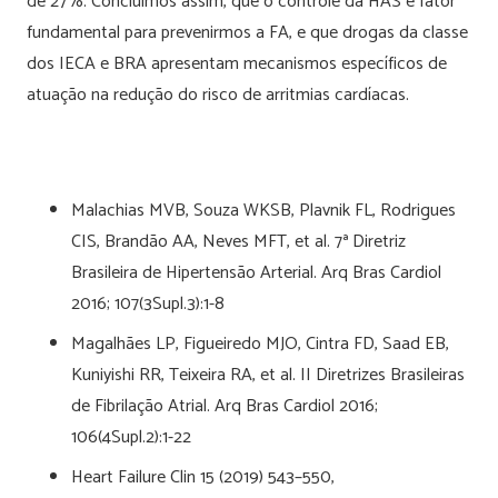
de 27%. Concluímos assim, que o controle da HAS é fator
fundamental para prevenirmos a FA, e que drogas da classe
dos IECA e BRA apresentam mecanismos específicos de
atuação na redução do risco de arritmias cardíacas.
Malachias MVB, Souza WKSB, Plavnik FL, Rodrigues
CIS, Brandão AA, Neves MFT, et al. 7ª Diretriz
Brasileira de Hipertensão Arterial. Arq Bras Cardiol
2016; 107(3Supl.3):1-8
Magalhães LP, Figueiredo MJO, Cintra FD, Saad EB,
Kuniyishi RR, Teixeira RA, et al. II Diretrizes Brasileiras
de Fibrilação Atrial. Arq Bras Cardiol 2016;
106(4Supl.2):1-22
Heart Failure Clin 15 (2019) 543–550,