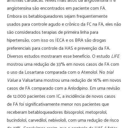
arritmias cardíacas. Níveis mais altos da angiotensina II e
angiotensina são encontrados em paciente com FA.
Embora os betabloqueadores sejam frequentemente
usados para controle agudo e crônico da FC na FA, eles não
são considerados terapias de primeira linha para
hipertensão, com isso os IECA e os BRA são drogas
preferenciais para controle da HAS e prevenção da FA.
Diversos estudos mostraram esse benefício. O estudo
LIFE
mostrou uma redução de 33% em novos casos de FA com
o uso da Losartana comparada com o Atenolol. No
trial
Value
a Valsartana mostrou uma redução de 16% em novos
casos de FA comparado com a Anlodipino. Em uma revisão
de 12.000 pacientes com IC, a incidência de novos casos
de FA foi significativamente menor nos pacientes que
receberam betabloqueadores (bisoprolol, metoprolol,
bucindolol, carvedilol, nebivolol), com uma redução de risco