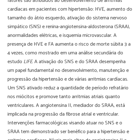
fatores são atribuídos ao desenvolvimento de arritmias
cardíacas em pacientes com hipertensão: HVE, aumento do
tamanho do átrio esquerdo, ativação do sistema nervoso
simpático (SNS) e renina-angiotensina-aldosterona (SRAA),
anormalidades elétricas, e isquemia microvascular. A
presença de HVE e FA aumenta o risco de morte súbita 3 a
4 vezes, como mostrado em uma análise secundária do
estudo
LIFE
. A ativação do SNS e do SRAA desempenha
um papel fundamental no desenvolvimento, manutenção e
progressão da hipertensão e de várias arritmias cardíacas.
Um SNS ativado reduz a quantidade de período refratário
nos miócitos e promove tanto arritmias atriais quanto
ventriculares. A angiotensina II, mediador do SRAA, está
implicada na progressão da fibrose atrial e ventricular.
Intervenções farmacológicas visando atuar no SNS e o
SRAA tem demonstrado ser benéfico para a hipertensão e