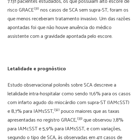
7.131 pacientes estudados, os que possuíam alto escore de
(31)
risco GRACE
nos casos de SCA sem supra-ST, foram os
que menos receberam tratamento invasivo. Um das razões
apontadas foi que não houve anuência do médico
assistente com a gravidade apontada pelo escore.
Letalidade e prognóstico
Estudo observacional polonês sobre SCA descreve a
letalidade intra-hospitalar como sendo 11,6% para os casos
com infarto agudo do miocárdio com supra-ST (IAMcSST)
(32)
e 8,7% para IAMsSST,
pouco maiores que as taxas
(33)
apresentadas no registro GRACE,
que observou 7,8%
para IAMcSST e 5,9% para IAMsSST, e com variações,
segundo o tipo de SCA, às observadas em 411 casos de