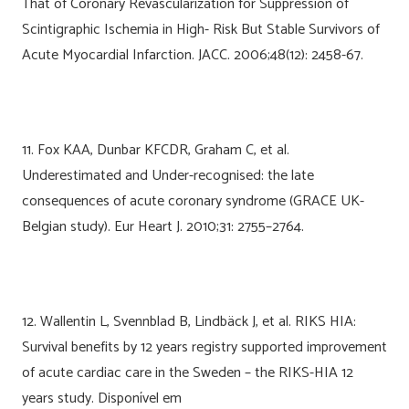
That of Coronary Revascularization for Suppression of
Scintigraphic Ischemia in High- Risk But Stable Survivors of
Acute Myocardial Infarction. JACC. 2006;48(12): 2458-67.
11. Fox KAA, Dunbar KFCDR, Graham C, et al.
Underestimated and Under-recognised: the late
consequences of acute coronary syndrome (GRACE UK-
Belgian study). Eur Heart J. 2010;31: 2755–2764.
12. Wallentin L, Svennblad B, Lindbäck J, et al. RIKS HIA:
Survival benefits by 12 years registry supported improvement
of acute cardiac care in the Sweden – the RIKS-HIA 12
years study. Disponível em