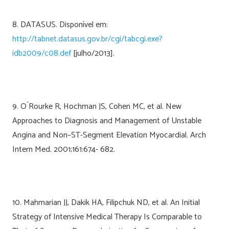
8. DATASUS. Disponível em:
http://tabnet.datasus.gov.br/cgi/tabcgi.exe?
idb2009/c08.def
[julho/2013].
9. O ́Rourke R, Hochman JS, Cohen MC, et al. New
Approaches to Diagnosis and Management of Unstable
Angina and Non–ST-Segment Elevation Myocardial. Arch
Intern Med. 2001;161:674- 682.
10. Mahmarian JJ, Dakik HA, Filipchuk ND, et al. An Initial
Strategy of Intensive Medical Therapy Is Comparable to