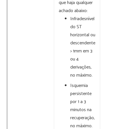
que haja qualquer
achado abaixo:
Infradesnível
do ST
horizontal ou
descendente
> 1mm em 3
ou 4
derivações,
no máximo.
Isquemia
persistente
por 1 a 3
minutos na
recuperação,
no máximo.