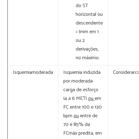
do ST
horizontal ou
descendente
> 1mm em 1
ou 2
derivações,
no máximo.
Isquemiamoderada
Isquemia induzida
Considerarco
por moderada
carga de esforço
(4 a 6 MET)
ou
em
FC entre 100 e 130
bpm
ou
entre de
70 e 85% da
FCmáx predita, em