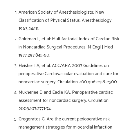
American Society of Anesthesiologists: New
Classification of Physical Status. Anesthesiology
1963;24:111.
Goldman L, et al: Multifactorial Index of Cardiac Risk
in Noncardiac Surgical Procedures. N Engl J Med
1977;297:845-50.
Fleisher LA, et al. ACC/AHA 2007 Guidelines on
perioperative Cardiovascular evaluation and care for
noncardiac surgery. Circulation 2007;116:e418-e500.
Mukherjee D and Eadle KA. Perioperative cardiac
assessment for noncardiac surgery. Circulation
2003;107:2771-74.
Gregoratos G. Are the current perioperative risk
management strategies for miocardial infarction