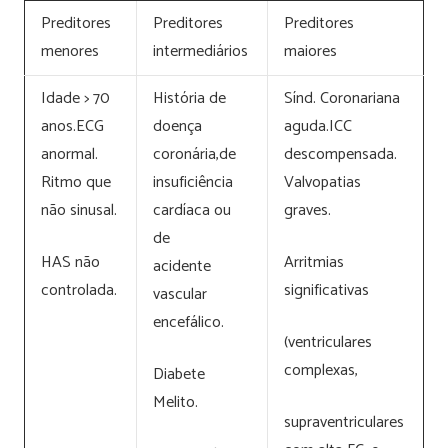
Preditores
Preditores
Preditores
menores
intermediários
maiores
Idade > 70
História de
Sínd. Coronariana
anos.ECG
doença
aguda.ICC
anormal.
coronária,de
descompensada.
Ritmo que
insuficiência
Valvopatias
não sinusal.
cardíaca ou
graves.
de
HAS não
Arritmias
acidente
controlada.
significativas
vascular
encefálico.
(ventriculares
complexas,
Diabete
Melito.
supraventriculares