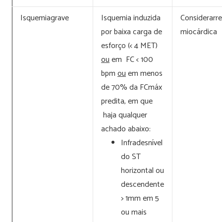
Isquemiagrave
Isquemia induzida
Considerarre
por baixa carga de
miocárdica
esforço (< 4 MET)
ou
em FC < 100
bpm
ou
em menos
de 70% da FCmáx
predita, em que
haja qualquer
achado abaixo:
Infradesnível
do ST
horizontal ou
descendente
> 1mm em 5
ou mais