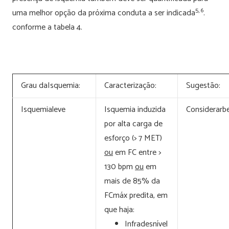
5, 6
uma melhor opção da próxima conduta a ser indicada
.
conforme a tabela 4.
Grau daIsquemia:
Caracterização:
Sugestão:
Isquemialeve
Isquemia induzida
Considerarb
por alta carga de
esforço (> 7 MET)
ou
em FC entre >
130 bpm
ou
em
mais de 85% da
FCmáx predita, em
que haja:
Infradesnível