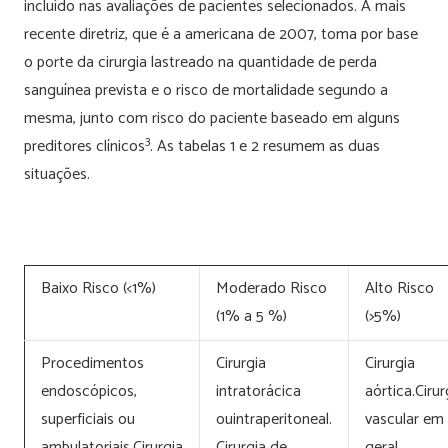
incluído nas avaliações de pacientes selecionados. A mais
recente diretriz, que é a americana de 2007, toma por base
o porte da cirurgia lastreado na quantidade de perda
sanguínea prevista e o risco de mortalidade segundo a
mesma, junto com risco do paciente baseado em alguns
3
preditores clínicos
. As tabelas 1 e 2 resumem as duas
situações.
Baixo Risco (<1%)
Moderado Risco
Alto Risco
(1% a 5 %)
(>5%)
Procedimentos
Cirurgia
Cirurgia
endoscópicos,
intratorácica
aórtica.Cirur
superficiais ou
ouintraperitoneal.
vascular em
ambulatoriais.Cirurgia
Cirurgia de
geral.