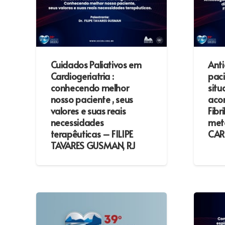
Cuidados Paliativos em
Ant
Cardiogeriatria :
pac
conhecendo melhor
situ
nosso paciente , seus
acor
valores e suas reais
Fibr
necessidades
metá
terapêuticas – FILIPE
CAR
TAVARES GUSMAN, RJ