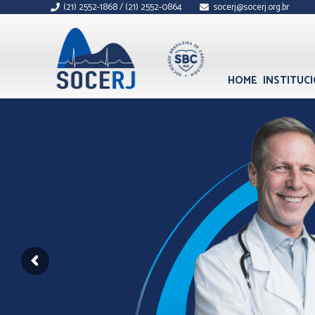
(21) 2552-1868 / (21) 2552-0864
socerj@socerj.org.br
HOME
INSTITUC