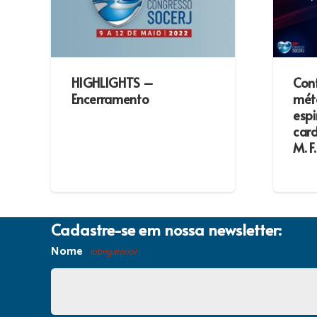
HIGHLIGHTS –
Cont
Encerramento
mét
espi
car
M. F
Cadastre-se em nossa newsletter:
Nome
(obrigatório)