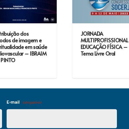
ribuição dos
JORNADA
odos de imagem e
MULTIPROFISSIONAL
ritualidade em saúde
EDUCAÇÃO FÍSICA –
diovascular – IBRAIM
Tema Livre Oral
. PINTO
E-mail
(obrigatório)