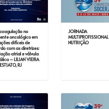
icoagulação no
JORNADA
iente oncológico em
MULTIPROFISSIONAL
ações difíceis de
NUTRIÇÃO
do com as diretrizes:
ilação atrial e válvula
lica – LILIAN VIEIRA
ESTIATO, RJ