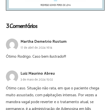
3
Comentários
.
Martha Demetrio Rustum
17 de abril de 2024 16:14
Ótimo Rodrigo. Caso bem ilustrado!!!
Luiz Maurino Abreu
3 de maio de 2024 15:02
Ótimo caso. Situação não rata, em que o paciente chega
muito assustado, com palpitações intensas. Por vezes a
manobra vagal pode reverter e o tratamento atual, se
permanece, é a administração de Adenosina em bílis