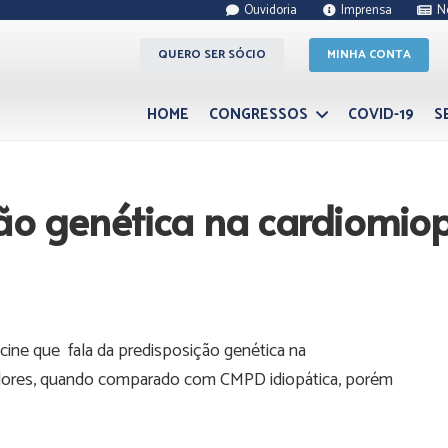
Ouvidoria
Imprensa
N
QUERO SER SÓCIO
MINHA CONTA
HOME
CONGRESSOS
COVID-19
S
ão genética na cardiomiop
icine que fala da predisposição genética na
adores, quando comparado com CMPD idiopática, porém