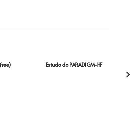
free)
Estudo do PARADIGM-HF
Blog 
genét
cardi