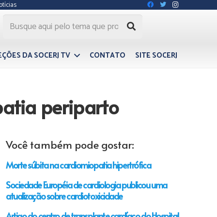
otícias
EÇÕES DA SOCERJ TV
CONTATO
SITE SOCERJ
atia periparto
Você também pode gostar:
Morte súbita na cardiomiopatia hipertrófica
Sociedade Européia de cardiologia publicou uma
atualização sobre cardiotoxicidade
Artigo do centro de transplante cardíaco do Hospital