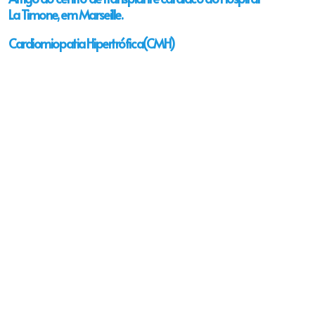
La Timone, em Marseille.
Cardiomiopatia Hipertrófica(CMH)