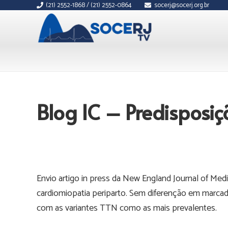
(21) 2552-1868 / (21) 2552-0864
socerj@socerj.org.br
Blog IC – Predisposiç
Envio artigo in press da New England Journal of Med
cardiomiopatia periparto. Sem diferenção em marc
com as variantes TTN como as mais prevalentes.