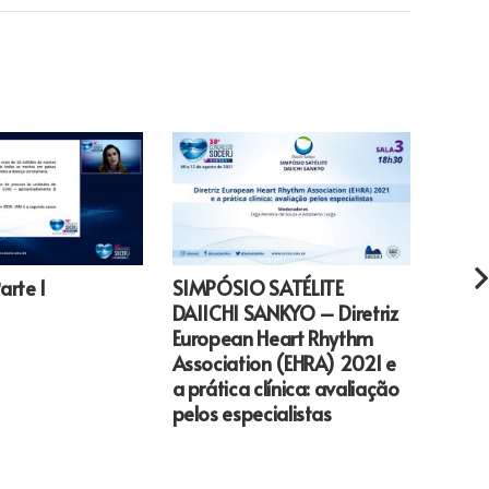
rte 1
SIMPÓSIO SATÉLITE
INTE
DAIICHI SANKYO – Diretriz
EM P
European Heart Rhythm
ASSI
Association (EHRA) 2021 e
JUSTI
a prática clínica: avaliação
JOSÉ
pelos especialistas
SALLE