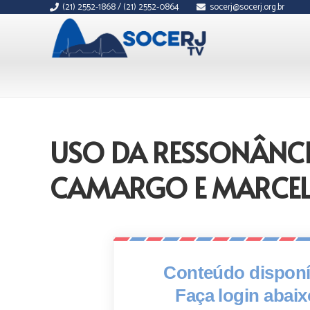
(21) 2552-1868 / (21) 2552-0864
socerj@socerj.org.br
USO DA RESSONÂNCI
CAMARGO E MARCEL
Conteúdo disponív
Faça login abai