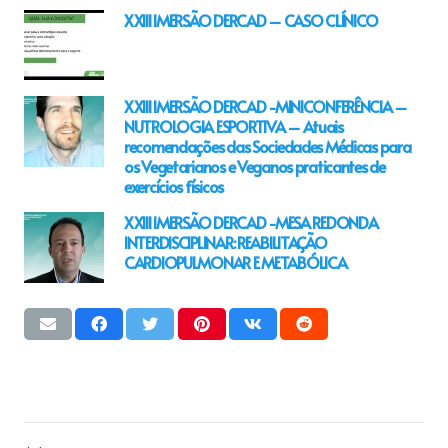
XXIII IMERSÃO DERCAD – CASO CLÍNICO
XXIII IMERSÃO DERCAD -MINICONFERÊNCIA –
NUTROLOGIA ESPORTIVA – Atuais
recomendações das Sociedades Médicas para
os Vegetarianos e Veganos praticantes de
exercícios físicos
XXIII IMERSÃO DERCAD -MESA REDONDA
INTERDISCIPLINAR: REABILITAÇÃO
CARDIOPULMONAR E METABÓLICA