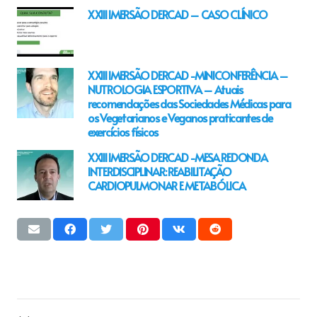
XXIII IMERSÃO DERCAD – CASO CLÍNICO
XXIII IMERSÃO DERCAD -MINICONFERÊNCIA –
NUTROLOGIA ESPORTIVA – Atuais
recomendações das Sociedades Médicas para
os Vegetarianos e Veganos praticantes de
exercícios físicos
XXIII IMERSÃO DERCAD -MESA REDONDA
INTERDISCIPLINAR: REABILITAÇÃO
CARDIOPULMONAR E METABÓLICA