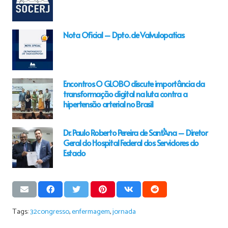
Nota Oficial – Dpto. de Valvulopatias
Encontros O GLOBO discute importância da
transformação digital na luta contra a
hipertensão arterial no Brasil
Dr. Paulo Roberto Pereira de Sant’Ana – Diretor
Geral do Hospital Federal dos Servidores do
Estado
Tags:
32congresso
,
enfermagem
,
jornada