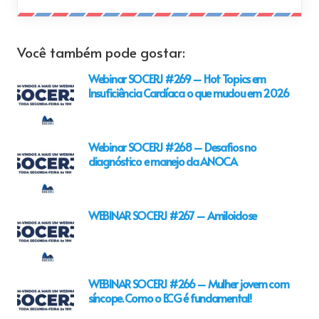
Você também pode gostar:
Webinar SOCERJ #269 – Hot Topics em
Insuficiência Cardíaca o que mudou em 2026
Webinar SOCERJ #268 – Desafios no
diagnóstico e manejo da ANOCA
WEBINAR SOCERJ #267 – Amiloidose
WEBINAR SOCERJ #266 – Mulher jovem com
síncope. Como o ECG é fundamental!