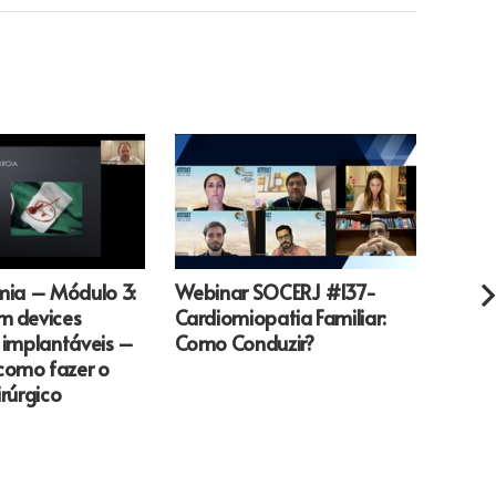
tmia – Módulo 3:
Webinar SOCERJ #137-
WEBI
m devices
Cardiomiopatia Familiar:
Novos
s implantáveis –
Como Conduzir?
trata
como fazer o
mitra
irúrgico