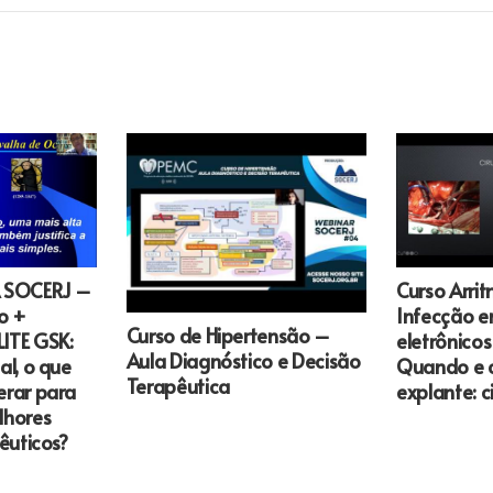
 SOCERJ –
Curso Arri
o +
Infecção e
Curso de Hipertensão –
ITE GSK:
eletrônico
Aula Diagnóstico e Decisão
l, o que
Quando e 
Terapêutica
rar para
explante: c
lhores
êuticos?