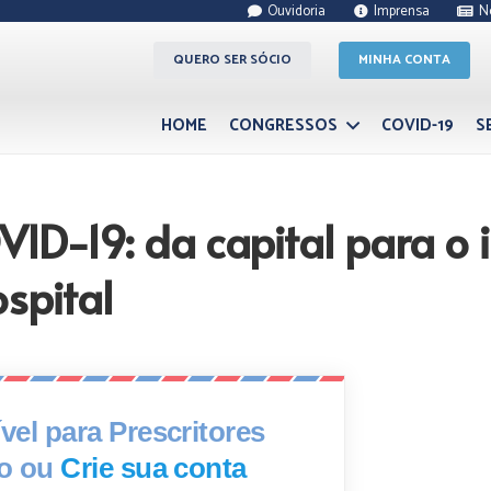
Ouvidoria
Imprensa
N
QUERO SER SÓCIO
MINHA CONTA
HOME
CONGRESSOS
COVID-19
S
ID-19: da capital para o 
ospital
el para Prescritores
xo ou
Crie sua conta