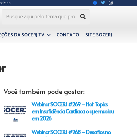
otícias
EÇÕES DA SOCERJ TV
CONTATO
SITE SOCERJ
er
Você também pode gostar:
Webinar SOCERJ #269 – Hot Topics
em Insuficiência Cardíaca o que mudou
em 2026
Webinar SOCERJ #268 – Desafios no