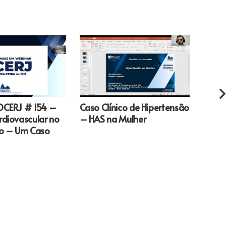
Caso Clínico de Hipertensão
OCERJ # 154 –
Webi
– HAS na Mulher
diovascular no
HAR –
so – Um Caso
estra