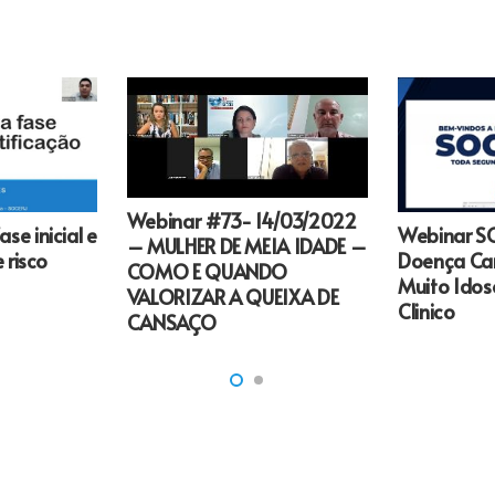
Webinar #73- 14/03/2022
e inicial e
Webinar S
– MULHER DE MEIA IDADE –
 risco
Doença Car
COMO E QUANDO
Muito Ido
VALORIZAR A QUEIXA DE
Clinico
CANSAÇO