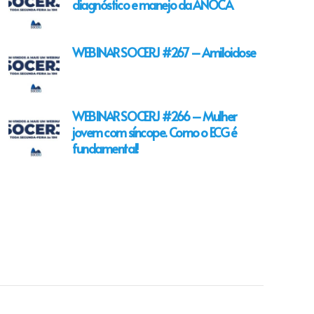
diagnóstico e manejo da ANOCA
WEBINAR SOCERJ #267 – Amiloidose
WEBINAR SOCERJ #266 – Mulher
jovem com síncope. Como o ECG é
fundamental!