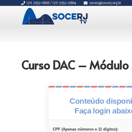
(21) 2552-1868 / (21) 2552-0864
socerj@socerj.org.br
Curso DAC – Módulo 3
Conteúdo disponív
Faça login abai
CPF (Apenas números e 11 dígitos):