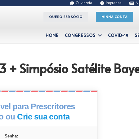
Ouvidoria
Imprensa
N
QUERO SER SÓCIO
MINHA CONTA
HOME
CONGRESSOS
COVID-19
S
 + Simpósio Satélite Bay
el para Prescritores
xo ou
Crie sua conta
Senha: