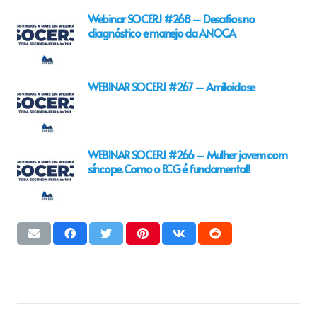
Webinar SOCERJ #268 – Desafios no
diagnóstico e manejo da ANOCA
WEBINAR SOCERJ #267 – Amiloidose
WEBINAR SOCERJ #266 – Mulher jovem com
síncope. Como o ECG é fundamental!