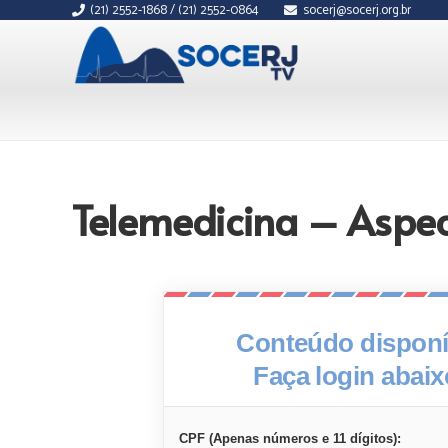
(21) 2552-1868 / (21) 2552-0864
socerj@socerj.org.br
Telemedicina – Aspect
Conteúdo disponív
Faça login abai
CPF (Apenas números e 11 dígitos):