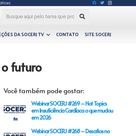
otícias
EÇÕES DA SOCERJ TV
CONTATO
SITE SOCERJ
o futuro
Você também pode gostar:
Webinar SOCERJ #269 – Hot Topics
em Insuficiência Cardíaca o que mudou
em 2026
Webinar SOCERJ #268 – Desafios no