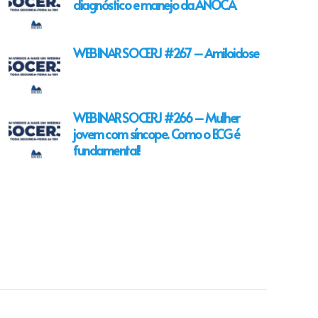
diagnóstico e manejo da ANOCA
WEBINAR SOCERJ #267 – Amiloidose
WEBINAR SOCERJ #266 – Mulher
jovem com síncope. Como o ECG é
fundamental!