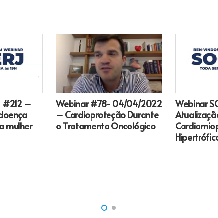
Webinar #78- 04/04/2022
 #212 –
Webinar S
– Cardioproteção Durante
 doença
Atualizaçã
o Tratamento Oncológico
na mulher
Cardiomio
Hipertrófic