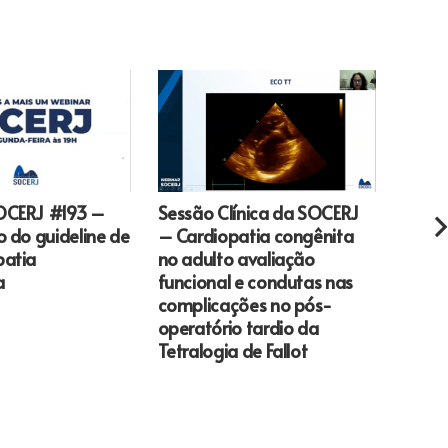
Sessão Clínica da SOCERJ
Webi
OCERJ #193 –
– Cardiopatia congênita
05/12
o do guideline de
no adulto avaliação
Clíni
patia
funcional e condutas nas
Cardi
a
complicações no pós-
compl
operatório tardio da
e os 
Tetralogia de Fallot
de co
condu