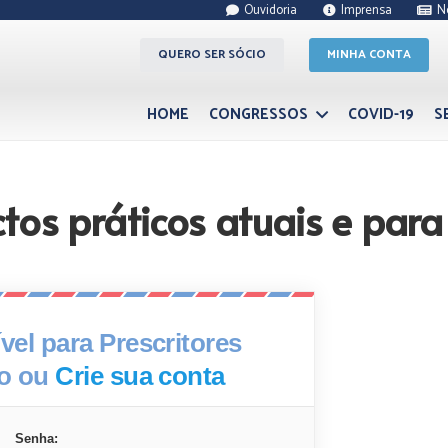
Ouvidoria
Imprensa
N
QUERO SER SÓCIO
MINHA CONTA
HOME
CONGRESSOS
COVID-19
S
os práticos atuais e para 
el para Prescritores
xo ou
Crie sua conta
Senha: