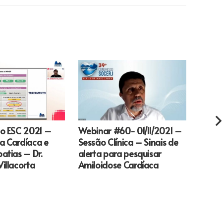
o ESC 2021 –
Webinar #60- 01/11/2021 –
Telem
ia Cardíaca e
Sessão Clínica – Sinais de
práti
atias – Dr.
alerta para pesquisar
futur
illacorta
Amiloidose Cardíaca