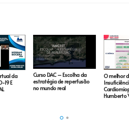
Curso DAC – Escolha da
rtual da
O melhor d
estratégia de reperfusão
-19 E
Insuficiênc
no mundo real
AL
Cardiomiop
Humberto V