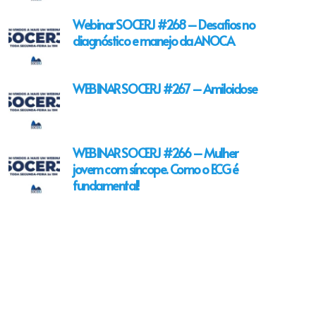
Webinar SOCERJ #268 – Desafios no
diagnóstico e manejo da ANOCA
WEBINAR SOCERJ #267 – Amiloidose
WEBINAR SOCERJ #266 – Mulher
jovem com síncope. Como o ECG é
fundamental!