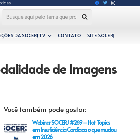
otícias
EÇÕES DA SOCERJ TV
CONTATO
SITE SOCERJ
odalidade de Imagens
Você também pode gostar:
Webinar SOCERJ #269 – Hot Topics
em Insuficiência Cardíaca o que mudou
em 2026