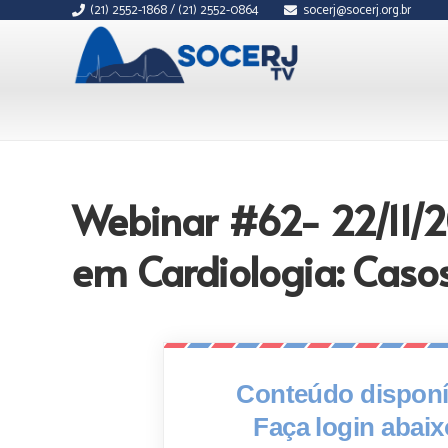
(21) 2552-1868 / (21) 2552-0864
socerj@socerj.org.br
Webinar #62- 22/11/
em Cardiologia: Casos 
Conteúdo disponív
Faça login abai