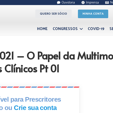
Ouvidoria
Imprensa
N
QUERO SER SÓCIO
MINHA CONTA
HOME
CONGRESSOS
COVID-19
S
2021 – O Papel da Multim
Clínicos Pt 01
el para Prescritores
xo ou
Crie sua conta