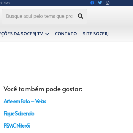
otícias
EÇÕES DA SOCERJ TV
CONTATO
SITE SOCERJ
Você também pode gostar:
Arte em Foto – Velas
Fique Sabendo
PEMC Niterói