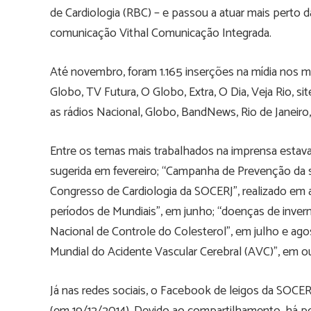
de Cardiologia (RBC) – e passou a atuar mais perto
comunicação Vithal Comunicação Integrada.
Até novembro, foram 1.165 inserções na mídia nos m
Globo, TV Futura, O Globo, Extra, O Dia, Veja Rio, sit
as rádios Nacional, Globo, BandNews, Rio de Janeir
Entre os temas mais trabalhados na imprensa estavam
sugerida em fevereiro; “Campanha de Prevenção da sa
Congresso de Cardiologia da SOCERJ”, realizado em a
períodos de Mundiais”, em junho; “doenças de inver
Nacional de Controle do Colesterol”, em julho e ago
Mundial do Acidente Vascular Cerebral (AVC)”, em o
Já nas redes sociais, o Facebook de leigos da SOCERJ