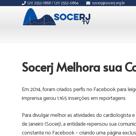
(21) 2552-1868 / (21) 2552-0864
socerj@socerj.org.br
Socerj Melhora sua C
Em 2014, foram criados perfis no Facebook para leigo
imprensa gerou 1.165 inserções em reportagens
Para divulgar melhor as atividades do cardiologista 
de Janeiro (Socerj), a entidade repensou sua comuni
constante no Facebook – criando uma página exclusiv