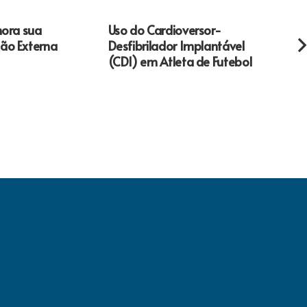
hora sua
Uso do Cardioversor-
Fique
ão Externa
Desfibrilador Implantável
(CDI) em Atleta de Futebol