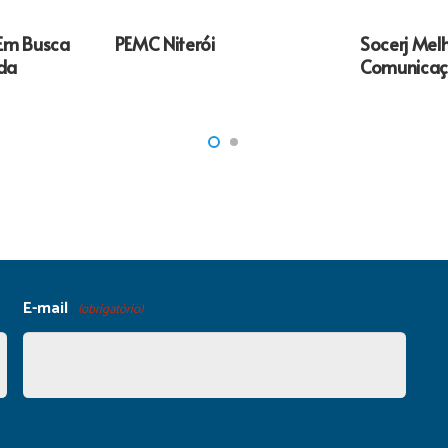
Em Busca
PEMC Niterói
Socerj Mel
ida
Comunicaç
E-mail
(obrigatório)