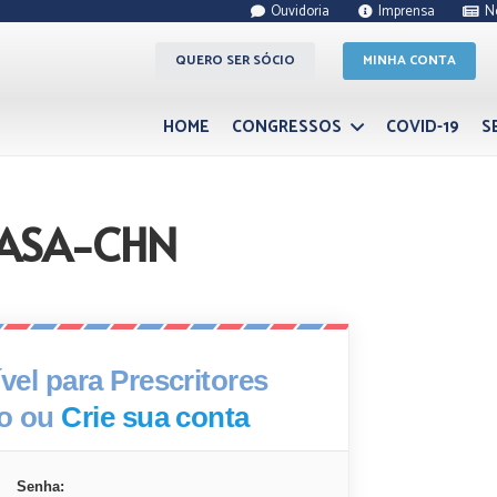
Ouvidoria
Imprensa
N
QUERO SER SÓCIO
MINHA CONTA
HOME
CONGRESSOS
COVID-19
S
DASA-CHN
el para Prescritores
xo ou
Crie sua conta
Senha: