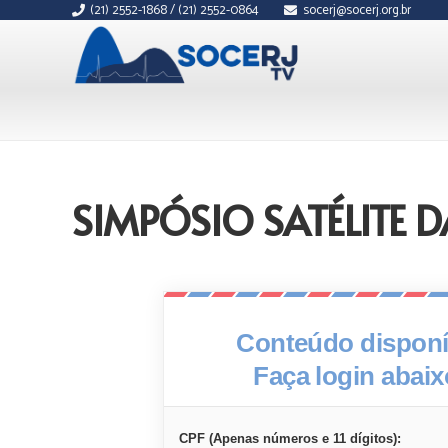
(21) 2552-1868 / (21) 2552-0864
socerj@socerj.org.br
SIMPÓSIO SATÉLITE 
Conteúdo disponív
Faça login abai
CPF (Apenas números e 11 dígitos):