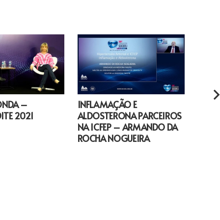
ONDA –
INFLAMAÇÃO E
CRÔNI
TE 2021
ALDOSTERONA PARCEIROS
NA ICFEP – ARMANDO DA
ROCHA NOGUEIRA