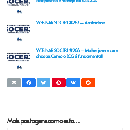
diagnóstico e manejo da ANOCA
WEBINAR SOCERJ #267 – Amiloidose
WEBINAR SOCERJ #266 – Mulher jovem com
síncope. Como o ECG é fundamental!
Mais postagens como esta…