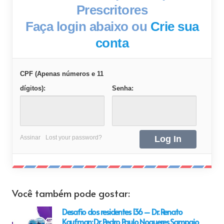
Prescritores
Faça login abaixo ou
Crie sua
conta
CPF (Apenas números e 11
dígitos):
Senha:
Assinar
Lost your password?
Você também pode gostar:
Desafio dos residentes 136 – Dr. Renato
Kaufman; Dr. Pedro Paulo Nogueres Sampaio