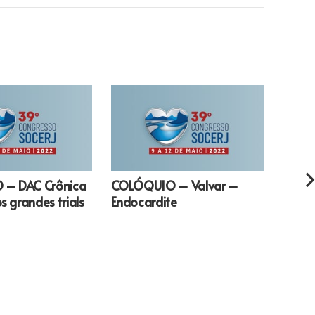
– DAC Crônica
COLÓQUIO – Valvar –
COL
s grandes trials
Endocardite
VOTA
da sí
e até