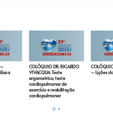
 –
COLÓQUIO DR. RICARDO
COLÓQUIO 
rdíaca
VIVACQUA Teste
– Lições do
ergometrico, teste
cardiopulmonar de
exercício e reabilitação
cardiopulmonar