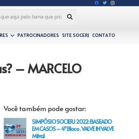
VRES
PATROCINADORES
SITE SOCERJ
CONTATO
nças? – MARCELO
Você também pode gostar:
SIMPÓSIO SOCIERJ 2022: BASEADO
EM CASOS – 4º Bloco . VALVE IN VALVE
Mitral