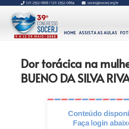
(21) 2552-1868 / (21) 2552-0864
socerj@socerj.org.br
HOME
ASSISTA AS AULAS
FOT
Dor torácica na mulh
BUENO DA SILVA RIVA
Conteúdo disponív
Faça login abai