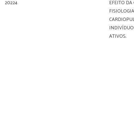
20224
EFEITO DA 
FISIOLOGI
CARDIOPU
INDIVÍDUO
ATIVOS.