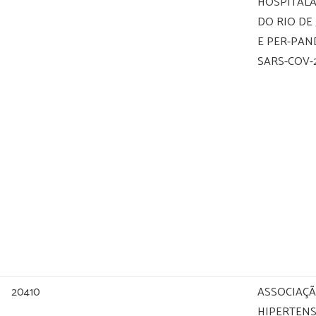
HOSPITAL
DO RIO DE
E PER-PAN
SARS-COV-
20410
ASSOCIAÇ
HIPERTENS