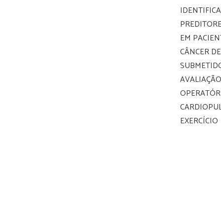
IDENTIFIC
PREDITORE
EM PACIEN
CÂNCER D
SUBMETID
AVALIAÇÃO
OPERATÓRI
CARDIOPU
EXERCÍCIO