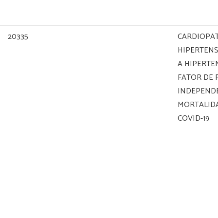
20335
CARDIOPAT
HIPERTENS
A HIPERTE
FATOR DE 
INDEPEND
MORTALID
COVID-19