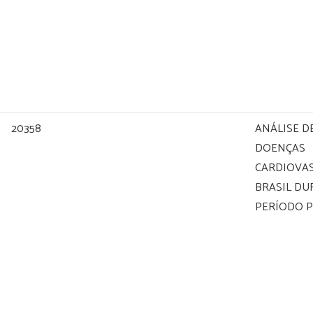
20358
ANÁLISE D
DOENÇAS
CARDIOVA
BRASIL DU
PERÍODO 