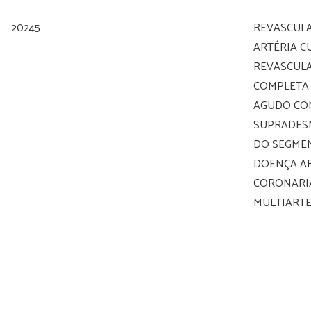
20245
REVASCUL
ARTÉRIA C
REVASCUL
COMPLETA
AGUDO CO
SUPRADES
DO SEGMEN
DOENÇA AR
CORONARI
MULTIARTE