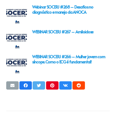
Webinar SOCERJ #268 – Desafios no
diagnóstico e manejo da ANOCA
WEBINAR SOCERJ #267 – Amiloidose
WEBINAR SOCERJ #266 – Mulher jovem com
síncope. Como o ECG é fundamental!