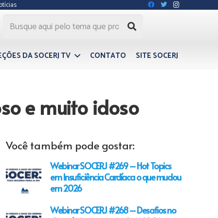
otícias
EÇÕES DA SOCERJ TV
CONTATO
SITE SOCERJ
so e muito idoso
Você também pode gostar:
Webinar SOCERJ #269 – Hot Topics
em Insuficiência Cardíaca o que mudou
em 2026
Webinar SOCERJ #268 – Desafios no