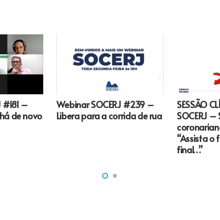
SESSÃO CL
 #181 –
Webinar SOCERJ #239 –
SOCERJ – 
 há de novo
Libera para a corrida de rua
coronaria
“Assista o 
final…”