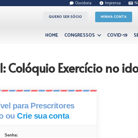
Ouvidoria
Imprensa
N
QUERO SER SÓCIO
MINHA CONTA
HOME
CONGRESSOS
COVID-19
S
Colóquio Exercício no ido
el para Prescritores
xo ou
Crie sua conta
Senha: