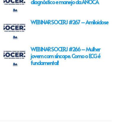
diagnóstico e manejo da ANOCA
WEBINAR SOCERJ #267 – Amiloidose
WEBINAR SOCERJ #266 – Mulher
jovem com síncope. Como o ECG é
fundamental!