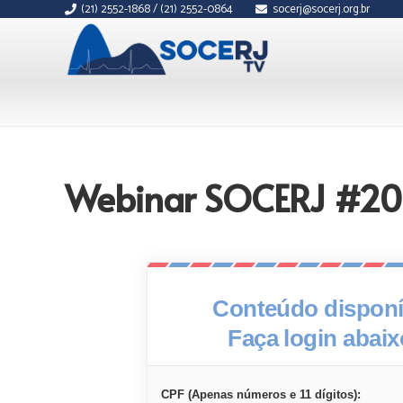
(21) 2552-1868 / (21) 2552-0864
socerj@socerj.org.br
Webinar SOCERJ #201: 
Conteúdo disponív
Faça login abai
CPF (Apenas números e 11 dígitos):