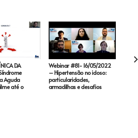
Webinar #81- 16/05/2022
ÍNICA DA
Webi
– Hipertensão no idoso:
Síndrome
Abor
particularidades,
na Aguda
Cardi
armadilhas e desafios
filme até o
Pediá