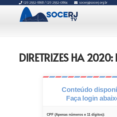
(21) 2552-1868 / (21) 2552-0864
socerj@socerj.org.br
DIRETRIZES HA 2020
Conteúdo disponív
Faça login abai
CPF (Apenas números e 11 dígitos):