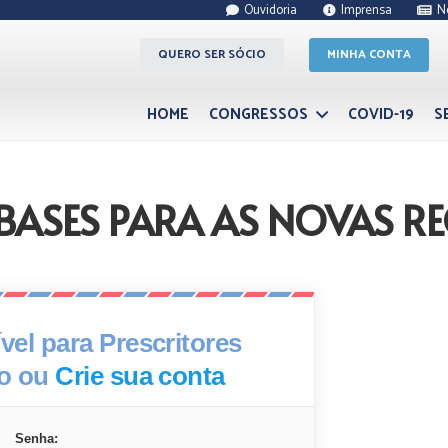
Ouvidoria
Imprensa
N
QUERO SER SÓCIO
MINHA CONTA
HOME
CONGRESSOS
COVID-19
S
: BASES PARA AS NOVAS
el para Prescritores
xo ou
Crie sua conta
Senha: