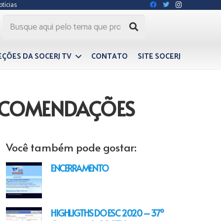
otícias
EÇÕES DA SOCERJ TV
CONTATO
SITE SOCERJ
 RECOMENDAÇÕES
Você também pode gostar:
ENCERRAMENTO
HIGHLIGTHS DO ESC 2020 – 37º