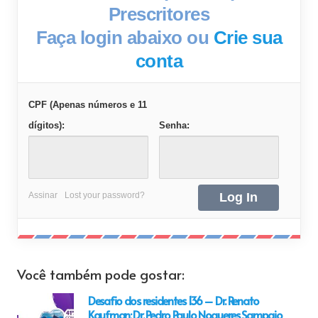
Prescritores
Faça login abaixo ou
Crie sua
conta
CPF (Apenas números e 11
dígitos):
Senha:
Assinar
Lost your password?
Você também pode gostar:
Desafio dos residentes 136 – Dr. Renato
Kaufman; Dr. Pedro Paulo Nogueres Sampaio