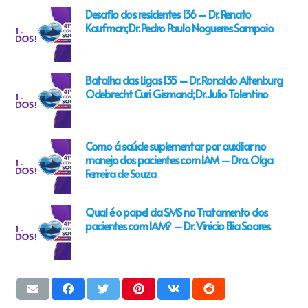
Desafio dos residentes 136 – Dr. Renato
Kaufman; Dr. Pedro Paulo Nogueres Sampaio
Batalha das Ligas 135 – Dr. Ronaldo Altenburg
Odebrecht Curi Gismond; Dr. Julio Tolentino
Como á saúde suplementar por auxiliar no
manejo dos pacientes com IAM – Dra. Olga
Ferreira de Souza
Qual é o papel da SMS no Tratamento dos
pacientes com IAM? – Dr. Vinicio Elia Soares