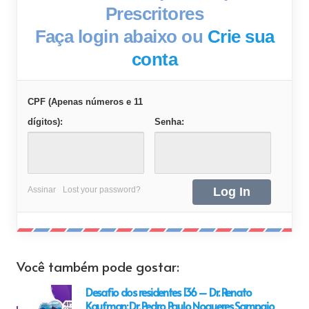
Prescritores
Faça login abaixo ou
Crie sua
conta
CPF (Apenas números e 11
dígitos):
Senha:
Assinar
Lost your password?
Você também pode gostar:
Desafio dos residentes 136 – Dr. Renato
Kaufman; Dr. Pedro Paulo Nogueres Sampaio