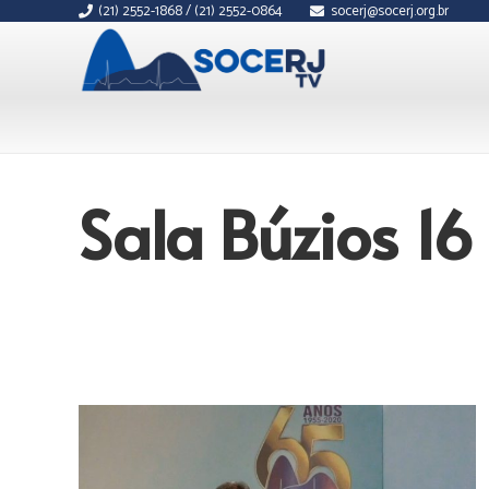
(21) 2552-1868 / (21) 2552-0864
socerj@socerj.org.br
Sala Búzios 16