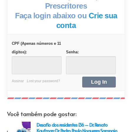
Prescritores
Faça login abaixo ou
Crie sua
conta
CPF (Apenas números e 11
dígitos):
Senha:
Assinar
Lost your password?
Você também pode gostar:
Desafio dos residentes 136 – Dr. Renato
Kaufman; Dr. Pedro Paulo Nogueres Sampaio