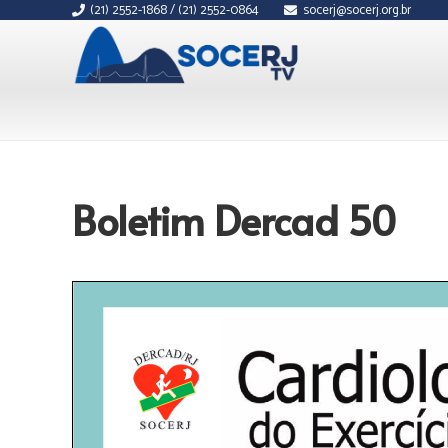
(21) 2552-1868 / (21) 2552-0864
socerj@socerj.org.br
Boletim Dercad 50