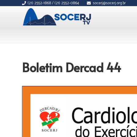
(21) 2552-1868 / (21) 2552-0864
socerj@socerj.org.br
Boletim Dercad 44