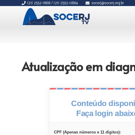
(21) 2552-1868 / (21) 2552-0864
socerj@socerj.org.br
Atualização em diagn
Conteúdo disponív
Faça login abai
CPF (Apenas números e 11 dígitos):