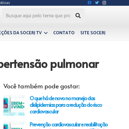
otícias
EÇÕES DA SOCERJ TV
CONTATO
SITE SOCERJ
ipertensão pulmonar
Você também pode gostar:
O que há de novo no manejo das
dislipidemias para a redução do risco
cardiovascular
Prevenção cardiovascular e reabilitação