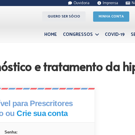
Ouvidoria
Imprensa
N
QUERO SER SÓCIO
MINHA CONTA
HOME
CONGRESSOS
COVID-19
S
óstico e tratamento da h
el para Prescritores
xo ou
Crie sua conta
Senha: