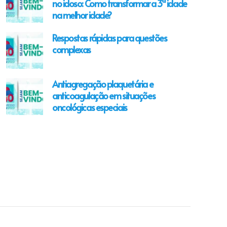
no idoso: Como transformar a 3ª idade
na melhor idade?
Respostas rápidas para questões
complexas
Antiagregação plaquetária e
anticoagulação em situações
oncológicas especiais