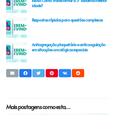
idoso: Como transformar a 3ª idade na melhor
idade?
Respostas rápidas para questões complexas
Antiagregação plaquetária e anticoagulação
em situações oncológicas especiais
Mais postagens como esta…