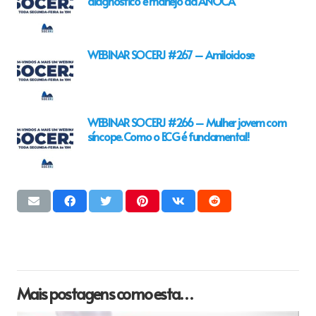
diagnóstico e manejo da ANOCA
WEBINAR SOCERJ #267 – Amiloidose
WEBINAR SOCERJ #266 – Mulher jovem com
síncope. Como o ECG é fundamental!
Mais postagens como esta…