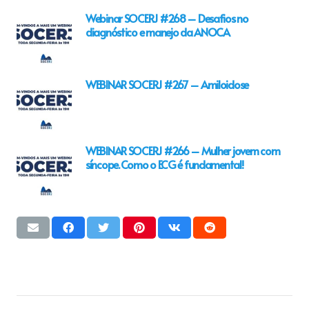
Webinar SOCERJ #268 – Desafios no
diagnóstico e manejo da ANOCA
WEBINAR SOCERJ #267 – Amiloidose
WEBINAR SOCERJ #266 – Mulher jovem com
síncope. Como o ECG é fundamental!