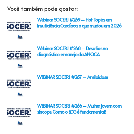
Você também pode gostar:
Webinar SOCERJ #269 – Hot Topics em
Insuficiência Cardíaca o que mudou em 2026
Webinar SOCERJ #268 – Desafios no
diagnóstico e manejo da ANOCA
WEBINAR SOCERJ #267 – Amiloidose
WEBINAR SOCERJ #266 – Mulher jovem com
síncope. Como o ECG é fundamental!