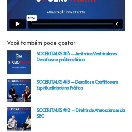
Você também pode gostar:
SOCERJTALKS #14 – Arritmias Ventriculares:
Desafios na prática clínica
SOCERJTALKS #13 – Desafios e Conflitos em
Espiritualidade na Prática
SOCERJTALKS #12 – Diretriz de Aterosclerose da
SBC