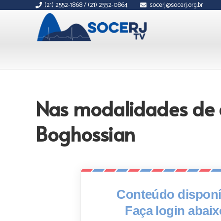
(21) 2552-1868 / (21) 2552-0864
socerj@socerj.org.br
Nas modalidades de a
Boghossian
Conteúdo disponív
Faça login abai