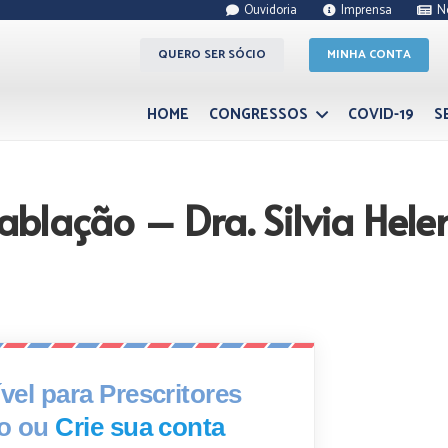
Ouvidoria
Imprensa
N
QUERO SER SÓCIO
MINHA CONTA
HOME
CONGRESSOS
COVID-19
S
blação – Dra. Silvia Hel
el para Prescritores
xo ou
Crie sua conta