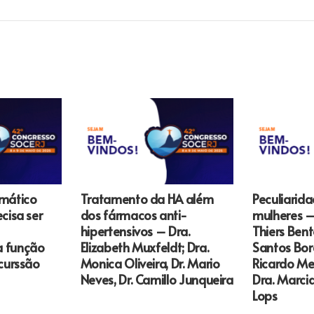
omático
Tratamento da HA além
Peculiarid
cisa ser
dos fármacos anti-
mulheres – 
hipertensivos – Dra.
Thiers Bent
a função
Elizabeth Muxfeldt; Dra.
Santos Borg
scurssão
Monica Oliveira, Dr. Mario
Ricardo Me
Neves, Dr. Camillo Junqueira
Dra. Marci
Lops