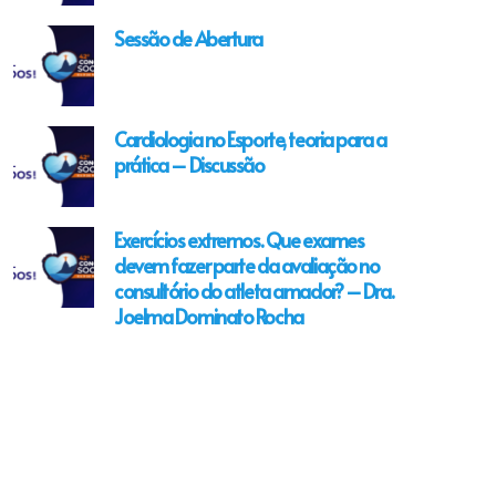
Sessão de Abertura
Cardiologia no Esporte, teoria para a
prática – Discussão
Exercícios extremos. Que exames
devem fazer parte da avaliação no
consultório do atleta amador? – Dra.
Joelma Dominato Rocha