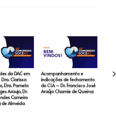
ades da DAC em
Acompanhamento e
Temas
Dra. Clarissa
indicações de fechamento
cardi
o, Dra. Pamela
do CIA – Dr. Francisco José
Rober
es Araujo, Dr.
Araújo Chamie de Queiroz
Claud
ndes Carneiro
Rober
a de Almeida
Rouba