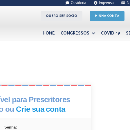
Ouvidoria
Imprensa
N
QUERO SER SÓCIO
MINHA CONTA
HOME
CONGRESSOS
COVID-19
S
el para Prescritores
xo ou
Crie sua conta
Senha: