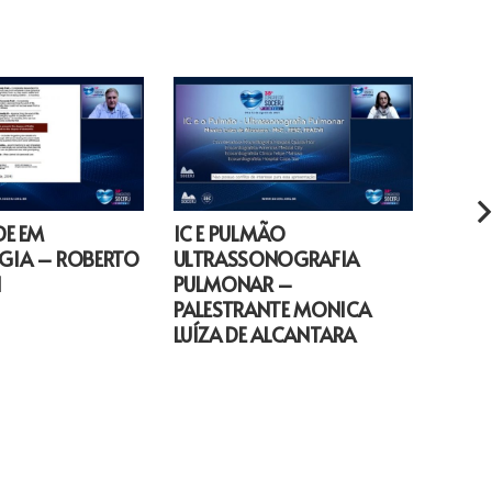
DE EM
IC E PULMÃO
Estimu
GIA – ROBERTO
ULTRASSONOGRAFIA
feixe
I
PULMONAR –
esque
PALESTRANTE MONICA
LUÍZA DE ALCANTARA