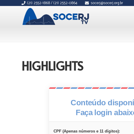
(21) 2552-1868 / (21) 2552-0864
socerj@socerj.org.br
HIGHLIGHTS
Conteúdo disponív
Faça login abai
CPF (Apenas números e 11 dígitos):