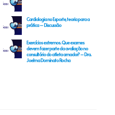
Cardiologia no Esporte, teoria para a
prática – Discussão
Exercícios extremos. Que exames
devem fazer parte da avaliação no
consultório do atleta amador? – Dra.
Joelma Dominato Rocha