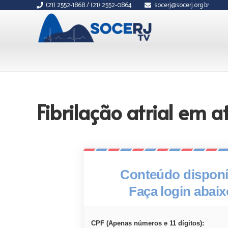
(21) 2552-1868 / (21) 2552-0864
socerj@socerj.org.br
Fibrilação atrial em a
Conteúdo disponív
Faça login abai
CPF (Apenas números e 11 dígitos):