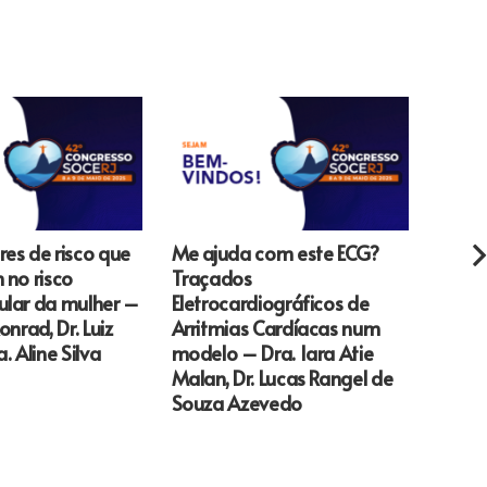
res de risco que
Me ajuda com este ECG?
Trigl
 no risco
Traçados
Salg
ular da mulher –
Eletrocardiográficos de
onrad, Dr. Luiz
Arritmias Cardíacas num
. Aline Silva
modelo – Dra. Iara Atie
Malan, Dr. Lucas Rangel de
Souza Azevedo