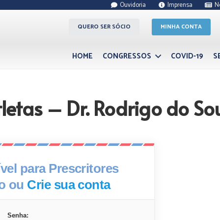
Ouvidoria
Imprensa
N
QUERO SER SÓCIO
MINHA CONTA
HOME
CONGRESSOS
COVID-19
S
tletas – Dr. Rodrigo do So
el para Prescritores
xo ou
Crie sua conta
Senha: